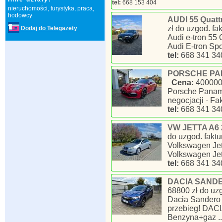
tel:
668 153 404
nieruchomości, turystyka, praca,
hodowcy
AUDI 55 Quatt
zł do uzgod. fa
Dodaj do Telegazety
Audi e-tron 55
Audi E-tron Spo
tel:
668 341 34
PORSCHE PANA
Cena:
400000 
Porsche Panam
negocjacji · F
tel:
668 341 34
VW JETTA A6 2
do uzgod. fakt
Volkswagen Jet
Volkswagen Jet
tel:
668 341 34
DACIA SANDER
68800 zł do uz
Dacia Sandero
przebieg! DAC
Benzyna+gaz ..