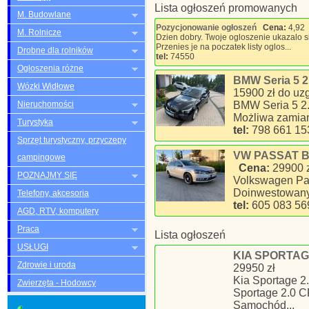
Lista ogłoszeń promowanych
M. Budowlane
Pozycjonowanie ogłoszeń
Cena:
4,92
M. Rolnicze
Dzien dobry. Twoje ogloszenie ukazalo 
Przenies je na poczatek listy oglos...
Drobne dla rolników
tel:
74550
Ogłoszenia różne
BMW Seria 5 2
Wózki Widłowe
15900 zł do uz
Nieruchomości
BMW Seria 5 2.
Możliwa zamian
Turystyka
tel:
798 661 15
Sprzęt turystyczny, przyczepy
VW PASSAT B7 
campingowe
Cena:
29900 
POZNAJMY SIĘ
Volkswagen Pa
Doinwestowany!
Telefony, akcesoria
tel:
605 083 56
AGD, RTV, komputery
Praca
Lista ogłoszeń
USŁUGI
KIA SPORTAGE
Zdrowie i uroda
29950 zł
Kia Sportage 2
Zwierzęta - Hodowcy
Sportage 2.0 
Samochód...