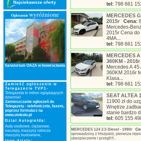
Najciekawsze oferty
tel:
798 661 15
wyróżnione
Ogłoszenie
MERCEDES GLA
2015r
Cena:
Mercedes-Ben
2015r Cena do
4MA...
tel:
798 661 15
MERCEDES A 4
360KM - 2016r
Sanatorium OAZA w Inowrocławiu
Mercedes A 45
360KM 2016r M
Klasa...
tel:
798 661 15
Zamieść ogłoszenie w
Telegazecie TVP1-
Telegazeta to milion oglądających
SEAT ALTEA 1.
dziennie!
11900 zł do uz
Zamieszczanie ogłoszeń do
Telegazety
- telefonicznie, faxem,
Wnętrze zadban
poprzez formularz na
stanie bardzo d
www.otokolo.pl
tel:
605 155 49
Dział Autogiełda:
Auta osobowe, ciężarowe,
MERCEDES 124 2.5 Diesel - 1990r
Ce
naczepy, maszyny rolnicze
sprowadzony z Hiszpanii, pierwsza rejest
maszyny budowlane,
ubezpieczenie i przegl...
Inne działy: