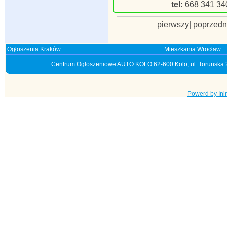
tel:
668 341 34
pierwszy| poprzedn
Ogłoszenia Kraków
Mieszkania Wrocław
Centrum Ogłoszeniowe AUTO KOLO 62-600 Kolo, ul. Torunska 28
Powerd by Ini