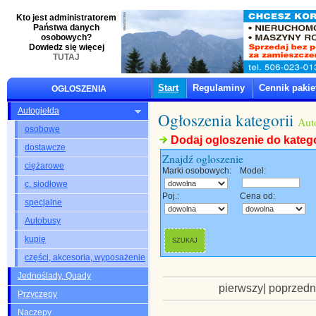
Kto jest administratorem
Państwa danych
osobowych?
Dowiedz się więcej
TUTAJ
Start
Regulaminy
Cennik paki
OGLOSZENIA
Autogiełda
Ogłoszenia kategorii
Aut
osobowe
Dodaj ogloszenie do katego
dostawcze
Znajdź ogloszenie
ciężarowe
Marki osobowych:
Model:
c. siodłowe
Poj.:
Cena od:
specjalne
Autobusy
kupię
części, akcesoria, wyposażenie
Jednoślady, Quady
pierwszy| poprzedn
Przyczepy
Naczepy